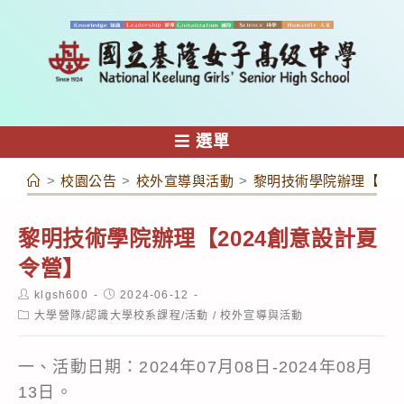
跳
轉
至
主
要
內
選單
容
>
校園公告
>
校外宣導與活動
>
黎明技術學院辦理【20
黎明技術學院辦理【2024創意設計夏
令營】
Post
Post
klgsh600
2024-06-12
author:
published:
Post
大學營隊/認識大學校系課程/活動
/
校外宣導與活動
category:
一、活動日期：2024年07月08日-2024年08月
13日。