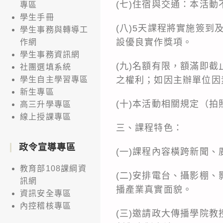
(七)住宿與交通：本活
專區
學生手冊
(八)5天課程將實施簽
學生事務與轉導工
設優良實作獎項。
作網
學生事務資訊網
(九)名額有限，額滿即
社團選填系統
之權利；如因主辦單位因
學生自主學習專區
新生專區
(十)本活動相關規定（
高三升學專區
線上授課專區
三、課程特色：
政令宣導專區
(一)課程內容橫跨新聞
教育部108課綱資
(二)安排電台、攝影棚
訊網
播產業真實面貌。
資訊安全專區
內控稽核專區
(三)邀請政大傳播學院