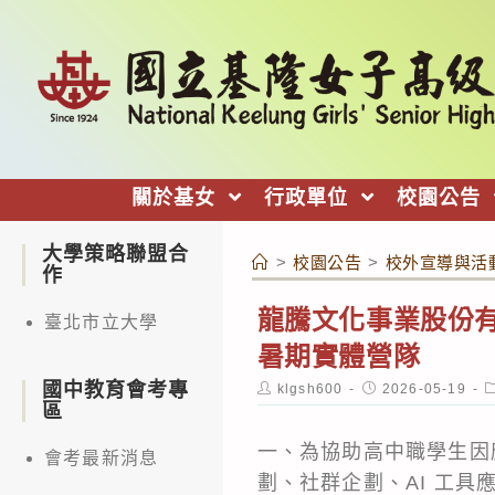
跳
轉
至
主
要
內
關於基女
行政單位
校園公告
容
大學策略聯盟合
>
校園公告
>
校外宣導與活
作
龍騰文化事業股份有
臺北市立大學
暑期實體營隊
國中教育會考專
Post
Post
P
klgsh600
2026-05-19
author:
published:
c
區
一、為協助高中職學生因
會考最新消息
劃、社群企劃、AI 工