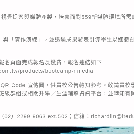
 輔助視覺提案與媒體產製，培養面對559新媒體環境所
事」與「實作演練」，並透過成果發表引導學生以媒體
報名頁面完成報名及繳費，報名連結如下
u.com.tw/products/bootcamp-nmedia
QR Code 宣傳圖，供貴校公告轉知參考。敬請貴
班級群組或相關升學／生涯輔導資訊平台，並轉知有
99-9063 ext.502；信箱：richardlin@ltedu