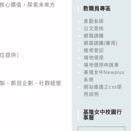
領域核心價值，探索未來方
教職員專區
差勤系統
公文簽核
網路請購
網路請購(備用)
維修登記
單位提供）
場地借用
場地借用申請單
基隆女中Newplus
系統
產製、節目企劃、社群經營
網站維護之css使
用說明
基隆女中校園行
事曆