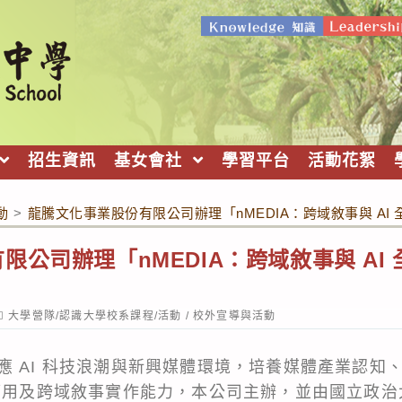
招生資訊
基女會社
學習平台
活動花絮
動
>
龍騰文化事業股份有限公司辦理「nMEDIA：跨域敘事與 A
限公司辦理「nMEDIA：跨域敘事與 AI
ost
大學營隊/認識大學校系課程/活動
/
校外宣導與活動
ategory:
應 AI 科技浪潮與新興媒體環境，培養媒體產業認知
具應用及跨域敘事實作能力，本公司主辦，並由國立政