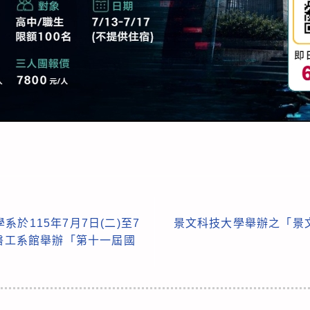
於115年7月7日(二)至7
景文科技大學舉辦之「景
區醫工系館舉辦「第十一屆國
」