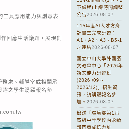
114-2重補修(1下、2
下課程)上課時間調整
公告
2026-08-07
需的工具應用能力與創意表
115年度AI人才方舟
計畫需完成研習：
創作回應生活議題，展現創
A1、A2、A3、B5-1
之連結
2026-08-07
國立中山大學外國語
文教學中心「2026年
語文能力研習班
(2026 /09 ~
校學務處、輔導室或相關承
2026/12)」招生資
興趣之學生踴躍報名參
訊，請踴躍報名參
加。
2026-08-07
.com.tw
檢送「環境部第1屆
高級中等學校內永續
部門養成培力計