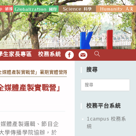
學生家長專區
校務系統
FB
EMAIL
搜尋
I 全媒體產製實戰營」暑期實體營隊
Search
 全媒體產製實戰營」
for:
校務平台系統
1campus 校務系
、媒體產製邏輯、節目企
統
治大學傳播學院協辦，於