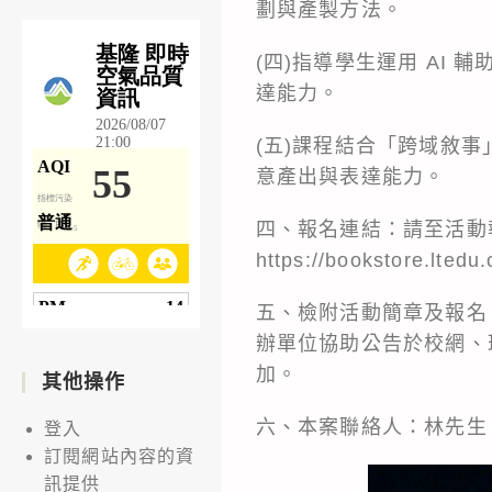
劃與產製方法。
(四)指導學生運用 AI
達能力。
(五)課程結合「跨域敘
意產出與表達能力。
四、報名連結：請至活動
https://bookstore.lted
五、檢附活動簡章及報名 
辦單位協助公告於校網、
加。
其他操作
六、本案聯絡人：林先生（02）22
登入
訂閱網站內容的資
訊提供