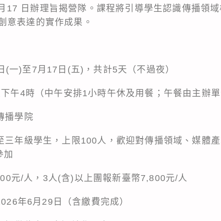
 日至 7 月17 日辦理旨揭營隊。課程將引導學生認識傳播
創意表達的實作成果。
3日(一)至7月17日(五)，共計5天（不過夜）
時至下午4時（中午安排1小時午休及用餐；午餐由主辦
傳播學院
一至三年級學生，上限100人，歡迎對傳播領域、媒體
參加
00元/人，3人(含)以上團報新臺幣7,800元/人
026年6月29日（含繳費完成）