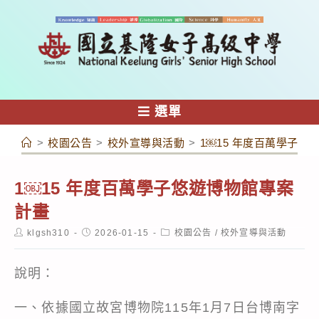
跳
轉
至
主
要
內
選單
容
>
校園公告
>
校外宣導與活動
>
1￼15 年度百萬學子悠
1￼15 年度百萬學子悠遊博物館專案
計畫
Post
Post
Post
klgsh310
2026-01-15
校園公告
/
校外宣導與活動
author:
published:
category:
說明：
一、依據國立故宮博物院115年1月7日台博南字