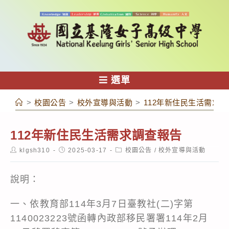
跳
轉
至
主
要
內
選單
容
>
校園公告
>
校外宣導與活動
>
112年新住民生活需求
112年新住民生活需求調查報告
Post
Post
Post
klgsh310
2025-03-17
校園公告
/
校外宣導與活動
author:
published:
category:
說明：
一、依教育部114年3月7日臺教社(二)字第
1140023223號函轉內政部移民署署114年2月