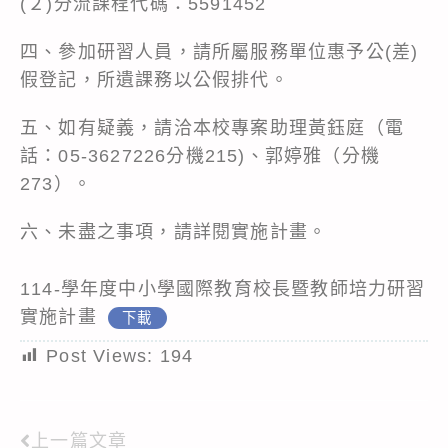
(２)分流課程代碼：5591452
四、參加研習人員，請所屬服務單位惠予公(差)
假登記，所遺課務以公假排代。
五、如有疑義，請洽本校專案助理黃鈺庭（電
話：05-3627226分機215)、郭婷雅（分機
273）。
六、未盡之事項，請詳閱實施計畫。
114-學年度中小學國際教育校長暨教師培力研習
實施計畫
下載
Post Views:
194
上一篇文章
Read