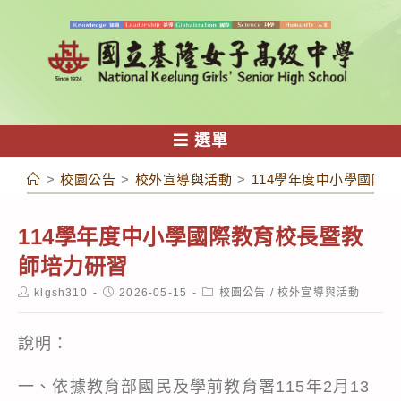
跳
轉
至
主
要
內
選單
容
>
校園公告
>
校外宣導與活動
>
114學年度中小學國際
114學年度中小學國際教育校長暨教
師培力研習
Post
Post
Post
klgsh310
2026-05-15
校園公告
/
校外宣導與活動
author:
published:
category:
說明：
一、依據教育部國民及學前教育署115年2月13