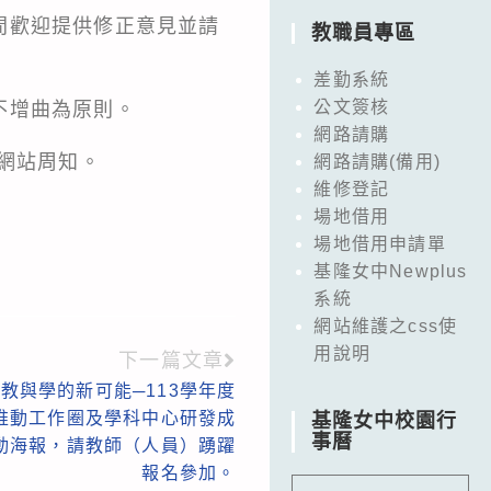
間歡迎提供修正意見並請
教職員專區
差勤系統
公文簽核
不增曲為原則。
網路請購
網站周知。
網路請購(備用)
維修登記
場地借用
場地借用申請單
基隆女中Newplus
系統
網站維護之css使
用說明
下一篇文章
教與學的新可能─113學年度
推動工作圈及學科中心研發成
基隆女中校園行
事曆
動海報，請教師（人員）踴躍
報名參加。