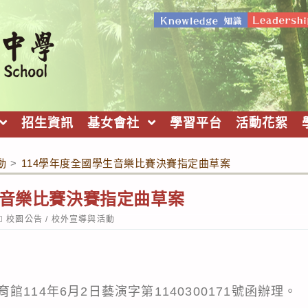
招生資訊
基女會社
學習平台
活動花絮
動
>
114學年度全國學生音樂比賽決賽指定曲草案
生音樂比賽決賽指定曲草案
ost
校園公告
/
校外宣導與活動
ategory:
114年6月2日藝演字第1140300171號函辦理。