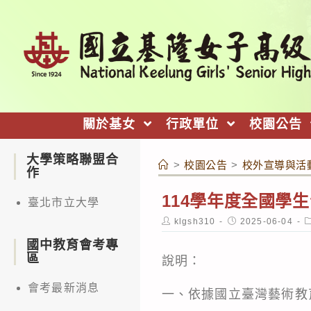
跳
轉
至
主
要
內
關於基女
行政單位
校園公告
容
大學策略聯盟合
>
校園公告
>
校外宣導與活
作
114學年度全國學
臺北市立大學
Post
Post
P
klgsh310
2025-06-04
author:
published:
c
國中教育會考專
區
說明：
會考最新消息
一、依據國立臺灣藝術教育館