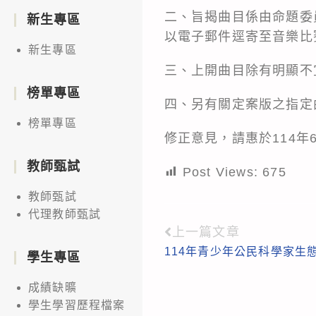
二、旨揭曲目係由命題委
新生專區
以電子郵件逕寄至音樂比賽專屬信
新生專區
三、上開曲目除有明顯不
榜單專區
四、另有關定案版之指定
榜單專區
修正意見，請惠於114年
教師甄試
Post Views:
675
教師甄試
代理教師甄試
上一篇文章
Read
114年青少年公民科學家生
more
學生專區
articles
成績缺曠
學生學習歷程檔案