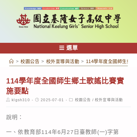
跳
轉
至
主
要
內
選單
容
>
校園公告
>
校外宣導與活動
>
114學年度全國師生鄉
114學年度全國師生鄉土歌謠比賽實
施要點
Post
Post
Post
klgsh310
2025-07-01
校園公告
/
校外宣導與活動
author:
published:
category:
說明：
一、依教育部114年6月27日臺教師(一)字第