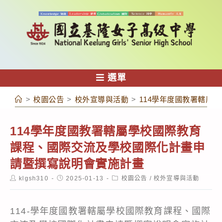
跳
轉
至
主
要
內
選單
容
>
校園公告
>
校外宣導與活動
>
114學年度國教署轄屬
114學年度國教署轄屬學校國際教育
課程、國際交流及學校國際化計畫申
請暨撰寫說明會實施計畫
Post
Post
Post
klgsh310
2025-01-13
校園公告
/
校外宣導與活動
author:
published:
category:
114-學年度國教署轄屬學校國際教育課程、國際