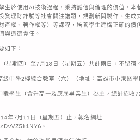
導學生於使用AI技術過程，秉持誠信與倫理的價值，本
投資理財詐騙等社會關注議題，規劃新聞製作、生成式A
財產權、著作權等）等課程，培養學生建構正確的價
值與道德責任。
要如下：
17日（星期四）至7月18日（星期五）共計兩日，不留宿
高級中學2樓綜合教室（六）（地址：高雄市小港區學府
高中職學生（含升高一及應屆畢業生）為主，總計招收7
114年7月11日（星期五）止，報名網址
HKrzDvVZ5k1NY6。