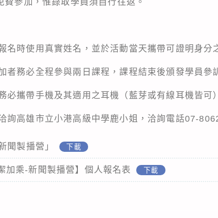
動免費參加，惟錄取學員須自行往返。
報名時使用真實姓名，並於活動當天攜帶可證明身分
加者務必全程參與兩日課程，課程結束後頒發學員參
務必攜帶手機及其適用之耳機（藍芽或有線耳機皆可
詢高雄市立小港高級中學鹿小姐，洽詢電話07-80626
乘新聞製播營」
下載
」廉潔加乘-新聞製播營】個人報名表
下載