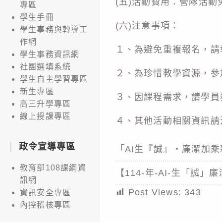
(五)活動費用：營隊活
專區
學生手冊
(六)注意事項：
學生事務與轉導工
作網
１、為避免重複報名，請
學生事務資訊網
社團選填系統
２、為珍惜教學資源，參
學生自主學習專區
新生專區
３、因課程需求，請學員
高三升學專區
線上授課專區
４、其他活動相關資訊請洽
政令宣導專區
「AI生『誠』‧廉潔加
教育部108課綱資
【114-年-AI-生「誠
訊網
Post Views:
343
資訊安全專區
內控稽核專區