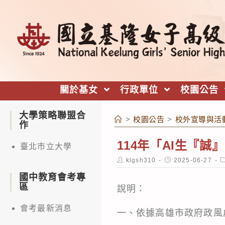
跳
轉
至
主
要
內
關於基女
行政單位
校園公告
容
大學策略聯盟合
>
校園公告
>
校外宣導與活
作
114年「AI生『
臺北市立大學
Post
Post
P
klgsh310
2025-06-27
author:
published:
c
國中教育會考專
區
說明：
會考最新消息
一、依據高雄市政府政風處1