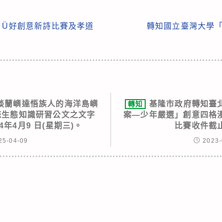
、Ü好創意新詩比賽及孝道
轉知國立臺灣大學「
談蘭嶼達悟族人的海洋島嶼
基隆市政府轉知臺北
轉知
統生態知識研習公文之文字
案—少年嚴選」創意四格
4年4月9 日(星期三)。
比賽收件截
25-04-09
2023-