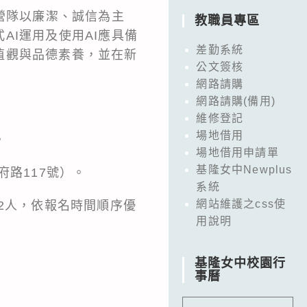
營隊以廉潔、誠信為主
教職員專區
I運用及使用AI應具備
差勤系統
值觀與品德素養，並在新
公文簽核
網路請購
網路請購(備用)
維修登記
場地借用
。
場地借用申請單
基隆女中Newplus
路117號）。
系統
網站維護之css使
2人，依報名時間順序優
用說明
基隆女中校園行
事曆