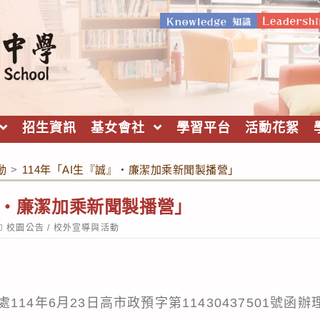
招生資訊
基女會社
學習平台
活動花絮
動
>
114年「AI生『誠』‧廉潔加乘新聞製播營」
誠』‧廉潔加乘新聞製播營」
ost
校園公告
/
校外宣導與活動
ategory:
14年6月23日高市政預字第11430437501號函辦理