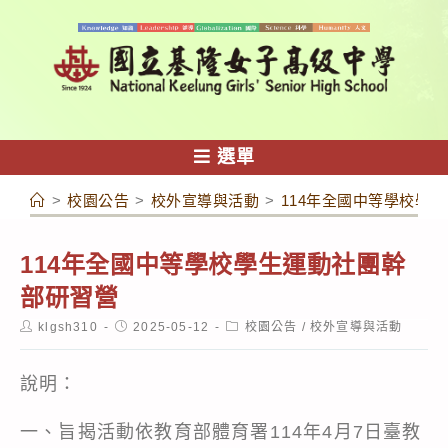
跳
轉
至
主
要
內
選單
容
>
校園公告
>
校外宣導與活動
>
114年全國中等學校學
114年全國中等學校學生運動社團幹
部研習營
Post
Post
Post
klgsh310
2025-05-12
校園公告
/
校外宣導與活動
author:
published:
category:
說明：
一、旨揭活動依教育部體育署114年4月7日臺教