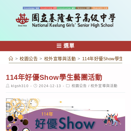
跳
轉
至
主
要
內
選單
容
>
校園公告
>
校外宣導與活動
>
114年好優Show學生藝
114年好優Show學生藝團活動
Post
Post
Post
klgsh310
2024-12-13
校園公告
/
校外宣導與活動
author:
published:
category: