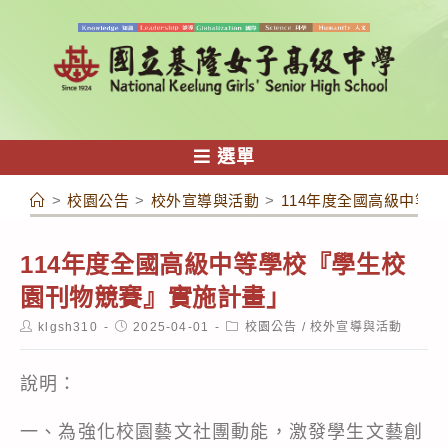
跳
轉
至
主
要
內
選單
容
>
校園公告
>
校外宣導與活動
>
114年度全國高級中等
114年度全國高級中等學校『學生校
園刊物競賽』實施計畫」
Post
Post
Post
klgsh310
2025-04-01
校園公告
/
校外宣導與活動
author:
published:
category:
說明：
一、為強化校園藝文社團動能，激發學生文藝創