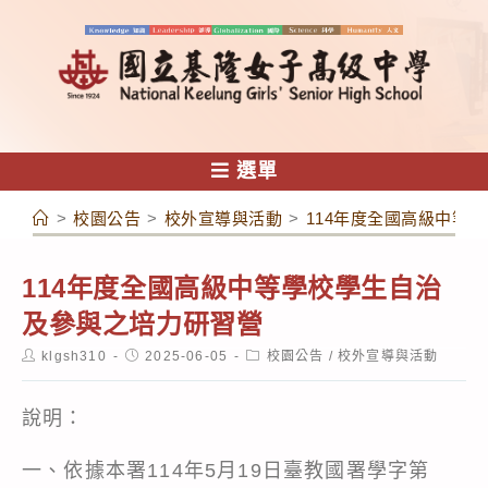
跳
轉
至
主
要
內
選單
容
>
校園公告
>
校外宣導與活動
>
114年度全國高級中等
114年度全國高級中等學校學生自治
及參與之培力研習營
Post
Post
Post
klgsh310
2025-06-05
校園公告
/
校外宣導與活動
author:
published:
category:
說明：
一、依據本署114年5月19日臺教國署學字第