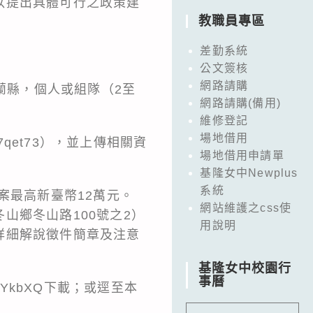
以提出具體可行之政策建
教職員專區
差勤系統
公文簽核
網路請購
蘭縣，個人或組隊（2至
網路請購(備用)
維修登記
場地借用
/7qet73
），並上傳相關資
場地借用申請單
基隆女中Newplus
系統
案最高新臺幣12萬元。
網站維護之css使
冬山鄉冬山路100號之2）
用說明
詳細解說徵件簡章及注意
基隆女中校園行
事曆
/NYkbXQ
下載；或逕至本