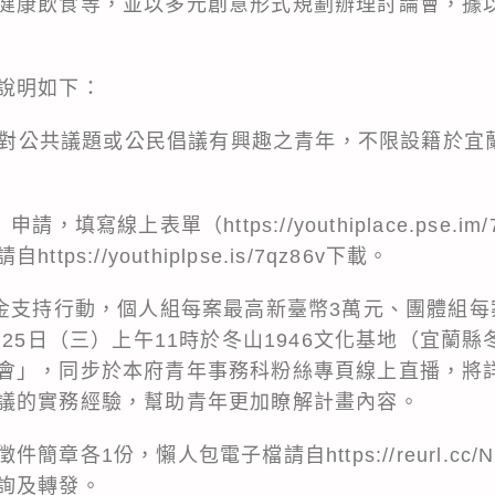
健康飲食等，並以多元創意形式規劃辦理討論會，據
說明如下：
5歲對公共議題或公民倡議有興趣之青年，不限設籍於宜
上」申請，填寫線上表單（
https://youthiplace.pse.im
請自
https://youthiplpse.is/7qz86v
下載。
勵金支持行動，個人組每案最高新臺幣3萬元、團體組每
月25日（三）上午11時於冬山1946文化基地（宜蘭縣
會」，同步於本府青年事務科粉絲專頁線上直播，將
議的實務經驗，幫助青年更加瞭解計畫內容。
徵件簡章各1份，懶人包電子檔請自
https://reurl.cc
詢及轉發。