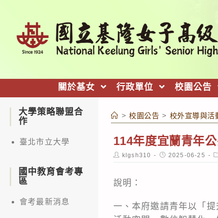
跳
轉
至
主
要
內
關於基女
行政單位
校園公告
容
大學策略聯盟合
>
校園公告
>
校外宣導與活
作
114年度宜蘭青年
臺北市立大學
Post
Post
P
klgsh310
2025-06-25
author:
published:
c
國中教育會考專
區
說明：
會考最新消息
一、本府邀請青年以「提