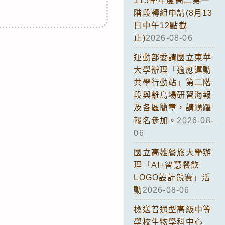
115學年度高二第一
階段轉組申請(8月13
日中午12點截
止)
2026-08-06
運動部委請國立東華
大學辦理「適應運動
共學行動站」第二階
段與離島場研習海報
及各區簡章，請踴躍
報名參加。
2026-08-
06
國立高雄餐旅大學辦
理「AI+智慧餐飲
LOGO設計競賽」活
動
2026-08-06
檢送普通型高級中等
學校生物學科中心