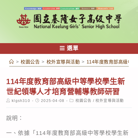
跳
轉
至
主
要
內
選單
容
>
校園公告
>
校外宣導與活動
>
114年度教育部高級中
114年度教育部高級中等學校學生新
世紀領導人才培育營輔導教師研習
Post
Post
Post
klgsh310
2025-04-08
校園公告
/
校外宣導與活動
author:
published:
category:
說明：
一、依據「114年度教育部高級中等學校學生新