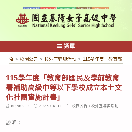
跳
轉
至
主
要
內
選單
容
>
校園公告
>
校外宣導與活動
>
115學年度「教育部國
115學年度「教育部國民及學前教育
署補助高級中等以下學校成立本土文
化社團實施計畫」
Post
Post
Post
klgsh310
2026-04-01
校園公告
/
校外宣導與活動
author:
published:
category:
說明：