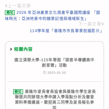
上一篇文章
Read
2026 年亞洲產業文化資產平臺國際講座 「甜
轉知
more
味時光：亞洲地景中的糖業記憶與場域新生」
articles
下一篇文章
114學年度「基隆市市長畢業祝福影片」
相關內容
國立清華大學-115年寒假「探索半導體高中
創客營」活動
2025-10-20
基隆市家長會長協會與基隆市學生家長
轉知
聯盟共同辦理大學申請入學落點分析及審查
資料準備講座，歡迎高三同學及家長報名參
加