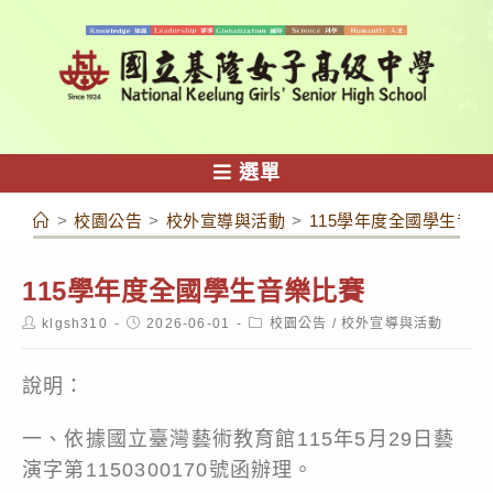
跳
轉
至
主
要
內
選單
容
>
校園公告
>
校外宣導與活動
>
115學年度全國學生音
115學年度全國學生音樂比賽
Post
Post
Post
klgsh310
2026-06-01
校園公告
/
校外宣導與活動
author:
published:
category:
說明：
一、依據國立臺灣藝術教育館115年5月29日藝
演字第1150300170號函辦理。