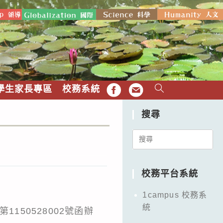
學生家長專區
校務系統
FB
EMAIL
搜尋
Search
for:
校務平台系統
1campus 校務系
統
150528002號函辦