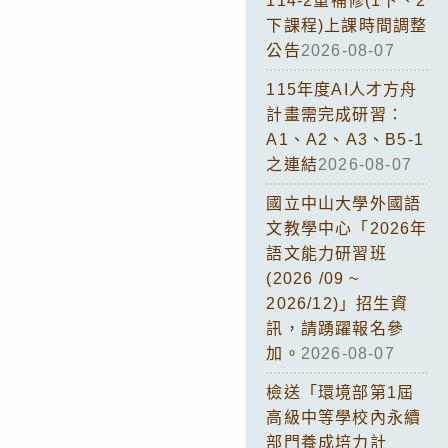
114-2重補修(1下、2
下課程)上課時間調整
公告
2026-08-07
115年度AI人才方舟
計畫需完成研習：
A1、A2、A3、B5-1
之連結
2026-08-07
國立中山大學外國語
文教學中心「2026年
語文能力研習班
(2026 /09 ~
2026/12)」招生資
訊，請踴躍報名參
加。
2026-08-07
檢送「環境部第1屆
高級中等學校內永續
部門養成培力計