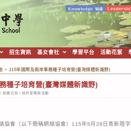
招生資訊
基女會社
學習平台
活動花絮
動
>
115年國際及兩岸事務種子培育營(臺灣媒體新識野)
事務種子培育營(臺灣媒體新識野)
ost
校園公告
/
校外宣導與活動
ategory:
協會（以下簡稱網絡協會）115年5月28日青新陸字第1