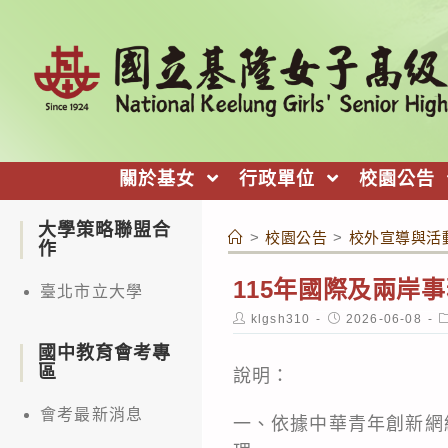
跳
轉
至
主
要
內
關於基女
行政單位
校園公告
容
大學策略聯盟合
>
校園公告
>
校外宣導與活
作
115年國際及兩岸
臺北市立大學
Post
Post
P
klgsh310
2026-06-08
author:
published:
c
國中教育會考專
區
說明：
會考最新消息
一、依據中華青年創新網絡