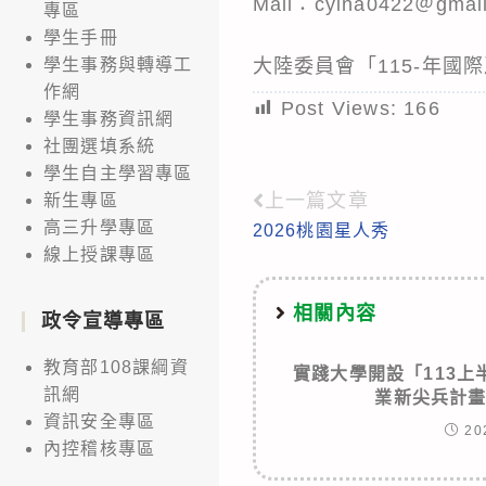
Mail：cyina0422＠gmai
專區
學生手冊
大陸委員會「115-年
學生事務與轉導工
作網
Post Views:
166
學生事務資訊網
社團選填系統
學生自主學習專區
上一篇文章
新生專區
Read
高三升學專區
2026桃園星人秀
more
線上授課專區
articles
相關內容
政令宣導專區
教育部108課綱資
實踐大學開設「113
訊網
業新尖兵計
資訊安全專區
20
內控稽核專區