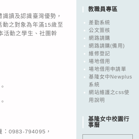
教職員專區
體識讀及認識臺灣優勢，
差勤系統
動之對象為年滿15歲至
公文簽核
本活動之學生、社團幹
網路請購
網路請購(備用)
維修登記
場地借用
場地借用申請單
基隆女中Newplus
系統
理。
網站維護之css使
用說明
理。
基隆女中校園行
事曆
83-794095，