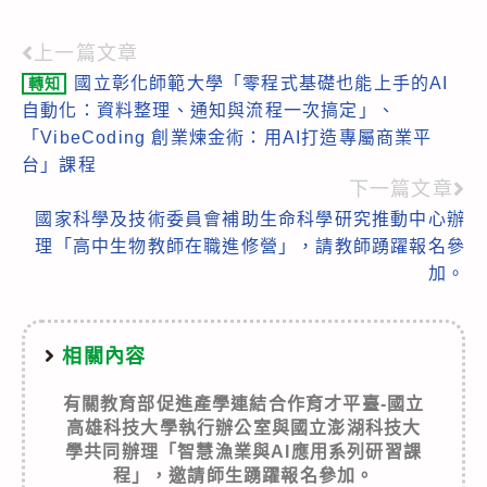
上一篇文章
Read
國立彰化師範大學「零程式基礎也能上手的AI
轉知
more
自動化：資料整理、通知與流程一次搞定」、
articles
「VibeCoding 創業煉金術：用AI打造專屬商業平
台」課程
下一篇文章
國家科學及技術委員會補助生命科學研究推動中心辦
理「高中生物教師在職進修營」，請教師踴躍報名參
加。
相關內容
有關教育部促進產學連結合作育才平臺-國立
高雄科技大學執行辦公室與國立澎湖科技大
學共同辦理「智慧漁業與AI應用系列研習課
程」，邀請師生踴躍報名參加。