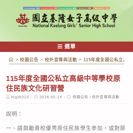
跳
轉
至
主
要
內
選單
容
>
校園公告
>
校外宣導與活動
>
115年度全國公私立高
115年度全國公私立高級中等學校原
住民族文化研習營
Post
Post
Post
klgsh310
2026-05-14
校園公告
/
校外宣導與活動
author:
published:
category:
說明：
一、請鼓勵貴校優秀原住民族學生參加，或對原