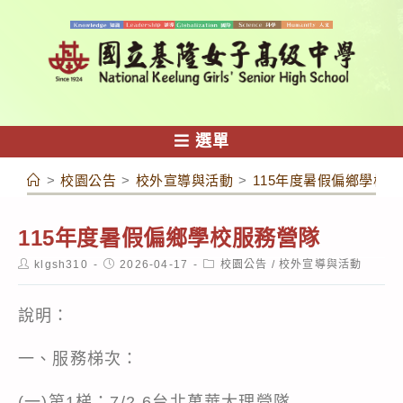
跳
轉
至
主
要
內
選單
容
>
校園公告
>
校外宣導與活動
>
115年度暑假偏鄉學校
115年度暑假偏鄉學校服務營隊
Post
Post
Post
klgsh310
2026-04-17
校園公告
/
校外宣導與活動
author:
published:
category:
說明：
一、服務梯次：
(一)第1梯：7/2-6台北萬華大理營隊