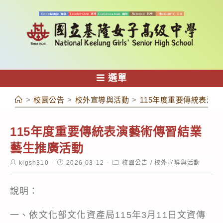
跳
轉
至
主
要
內
選單
容
>
校園公告
>
校外宣導與活動
>
115年度重要傳統表演
115年度重要傳統表演藝術傳習結業
藝生推廣活動
Post
Post
Post
klgsh310
2026-03-12
校園公告
/
校外宣導與活動
author:
published:
category:
說明：
一、依文化部文化資產局115年3月11日文資傳