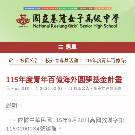
跳
轉
至
主
要
內
選單
容
>
校園公告
>
校外宣導與活動
>
115年度青年百億海外
115年度青年百億海外圓夢基金計畫
Post
Post
Post
klgsh310
2026-03-23
校園公告
/
校外宣導與活動
author:
published:
category:
說明：
一、依據中華民國115年3月20日高國教聯字第
1150100034號辦理。