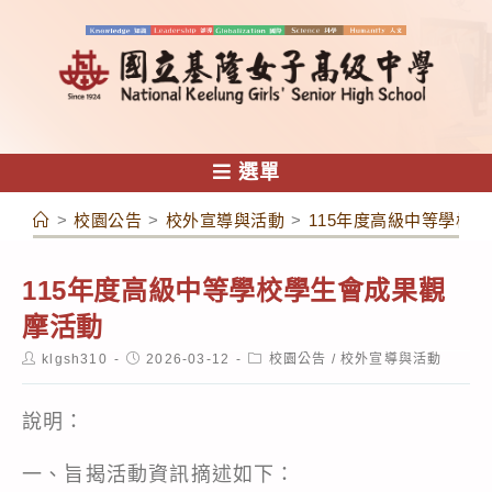
跳
轉
至
主
要
內
選單
容
>
校園公告
>
校外宣導與活動
>
115年度高級中等學校
115年度高級中等學校學生會成果觀
摩活動
Post
Post
Post
klgsh310
2026-03-12
校園公告
/
校外宣導與活動
author:
published:
category:
說明：
一、旨揭活動資訊摘述如下：