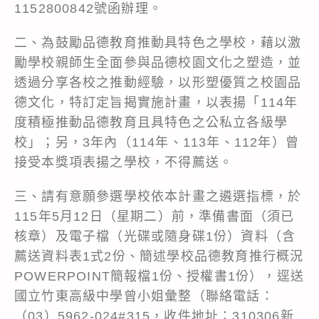
1152800842號函辦理。
二、為鼓勵品德教育推動具特色之學校，藉以激
勵學校親師生全面參與品德校園文化之塑造，並
透過分享各校之推動經驗，以形塑優質之校園品
德文化，特訂定旨揭實施計畫，以表揚「114年
度積極推動品德教育且具特色之公私立各級學
校」；另，3年內（114年、113年、112年）曾
接受本獎項表揚之學校，不得薦送。
三、請有意願參選學校依本計畫之遴選指標，於
115年5月12日（星期二）前，準備書面（須已
核章）及電子檔（光碟或隨身碟1份）資料（含
薦送資料表1式2份、簡述學校品德教育推行概況
POWERPOINT簡報檔1份、授權書1份），逕送
國立竹東高級中學曾小姐彙整（聯絡電話：
（03）5962-024#315，收件地址：310306新