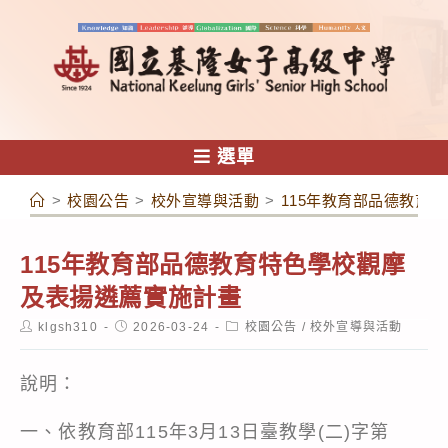
跳
轉
至
主
要
內
選單
容
>
校園公告
>
校外宣導與活動
>
115年教育部品德教育
115年教育部品德教育特色學校觀摩
及表揚遴薦實施計畫
Post
Post
Post
klgsh310
2026-03-24
校園公告
/
校外宣導與活動
author:
published:
category:
說明：
一、依教育部115年3月13日臺教學(二)字第