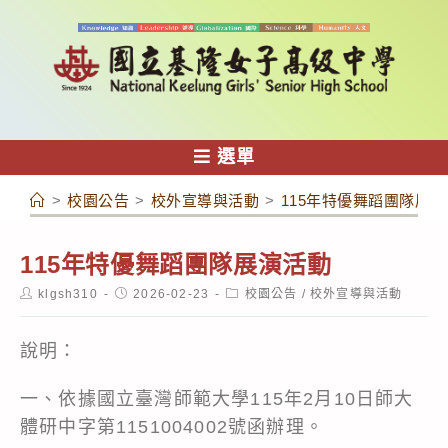
跳
轉
至
主
要
內
選單
容
>
校園公告
>
校外宣導與活動
>
115年特優舞蹈團隊展
115年特優舞蹈團隊展演活動
Post
Post
Post
klgsh310
2026-02-23
校園公告
/
校外宣導與活動
author:
published:
category:
說明：
一、依據國立臺灣師範大學115年2月10日師大
體研中字第1151004002號函辦理。