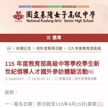
跳
轉
至
主
要
內
選單
容
>
校園公告
>
校外宣導與活動
>
115 年度教育部高級
115 年度教育部高級中等學校學生新
世紀領導人才國外參訪體驗活動￼
Post
Post
Post
klgsh310
2026-02-11
校園公告
/
校外宣導與活動
author:
published:
category:
說明：
一、報名日期：即日起至115年4月15日(星期三)