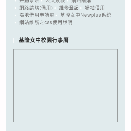
差勤系統
公文簽核
網路請購
網路請購(備用)
維修登記
場地借用
場地借用申請單
基隆女中Newplus系統
網站維護之css使用說明
基隆女中校園行事曆