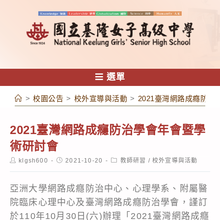
跳
轉
至
主
要
內
選單
容
>
校園公告
>
校外宣導與活動
>
2021臺灣網路成癮防
2021臺灣網路成癮防治學會年會暨學
術研討會
Post
Post
Post
klgsh600
2021-10-20
教師研習
/
校外宣導與活動
author:
published:
category:
亞洲大學網路成癮防治中心、心理學系、附屬醫
院臨床心理中心及臺灣網路成癮防治學會，謹訂
於110年10月30日(六)辦理「2021臺灣網路成癮