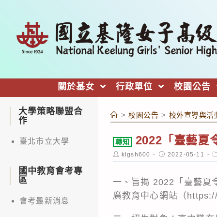
跳
轉
至
主
要
內
關於基女
行政單位
校園公告
容
大學策略聯盟合
>
校園公告
>
校外宣導與活
作
2022「臺藝
臺北市立大學
轉知
Post
Post
P
klgsh600
2022-05-11
author:
published:
c
國中教育會考專
區
一、旨揭 2022「臺藝夏
廣教育中心網站（
https:
會考最新消息