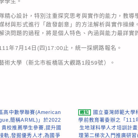
學學生。
隊精心設計，特別注重探究思考與實作的能力，教導
媒材與形式進行「啟發創意」的方法解析與實作操練
解決問題的過程，將是個人特色、內涵與能力最詳實
1年7月14日(四)17:00止，統一採網路報名。
藝術大學（新北市板橋區大觀路1段59號）。
高中數學聯賽(American
國立臺灣師範大學
轉知
League,簡稱ARML)」於2022
學前教育署委辦之「11
請 貴校推薦學生參賽,提升國
生地球科學人才培訓計畫」
接軌,發掘優秀人才,為國爭
理第二梯次入門推廣研習