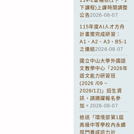
114-2重補修(1下、2
下課程)上課時間調整
公告
2026-08-07
115年度AI人才方舟
計畫需完成研習：
A1、A2、A3、B5-1
之連結
2026-08-07
國立中山大學外國語
文教學中心「2026年
語文能力研習班
(2026 /09 ~
2026/12)」招生資
訊，請踴躍報名參
加。
2026-08-07
檢送「環境部第1屆
高級中等學校內永續
部門養成培力計