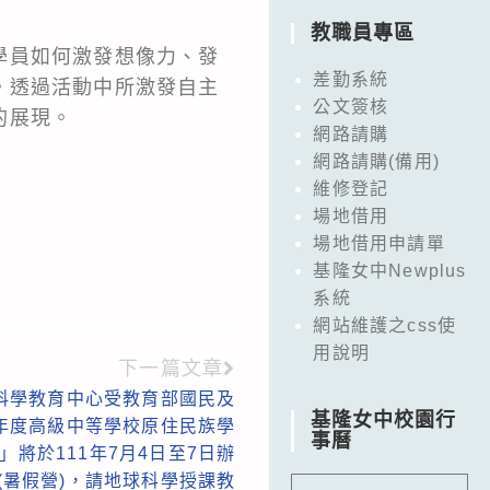
教職員專區
學員如何激發想像力、發
差勤系統
。透過活動中所激發自主
公文簽核
的展現。
網路請購
網路請購(備用)
維修登記
場地借用
場地借用申請單
基隆女中Newplus
系統
網站維護之css使
用說明
下一篇文章
科學教育中心受教育部國民及
基隆女中校園行
1年度高級中等學校原住民族學
事曆
將於111年7月4日至7日辦
(暑假營)，請地球科學授課教