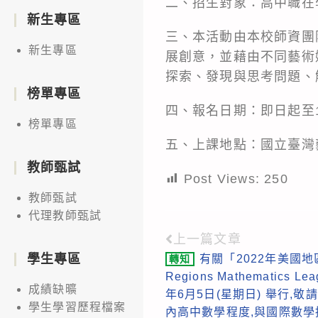
二、招生對象：高中職在
新生專區
三、本活動由本校師資團
新生專區
展創意，並藉由不同藝術
探索、發現與思考問題、
榜單專區
四、報名日期：即日起至11
榜單專區
五、上課地點：國立臺灣
教師甄試
Post Views:
250
教師甄試
代理教師甄試
上一篇文章
Read
學生專區
有關「2022年美國地區
轉知
more
Regions Mathematics 
articles
成績缺曠
年6月5日(星期日) 舉行,敬
學生學習歷程檔案
內高中數學程度,與國際數學