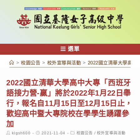
跳
轉
至
主
要
內
選單
容
>
校園公告
>
校外宣導與活動
>
2022國立清華大學高中
2022國立清華大學高中大專「西班牙
語接力營-贏」將於2022年1月22日舉
行，報名自11月15日至12月15日止，
歡迎高中暨大專院校在學學生踴躍參
加
Post
Post
Post
klgsh600
2021-11-04
校園公告
/
校外宣導與活動
author:
published:
category: