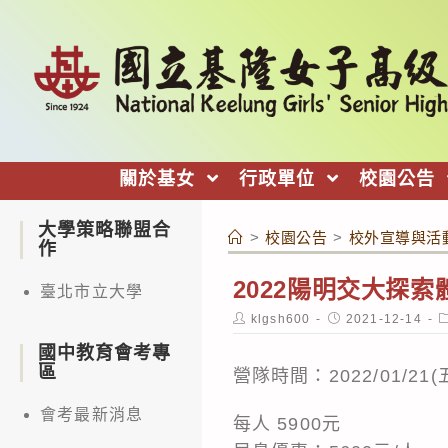
跳
轉
至
主
要
內
關於基女
行政單位
校園公告
容
大學策略聯盟合
>
校園公告
>
校外宣導與活
作
2022陽明交大探索
臺北市立大學
Post
Post
P
klgsh600
2021-12-14
author:
published:
c
國中教育會考專
區
營隊時間：2022/01/21(五)
會考最新消息
每人 5900元