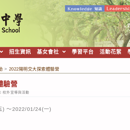
招生資訊
基女會社
學習平台
活動花絮
動
>
2022陽明交大探索體驗營
體驗營
ost
校外宣導與活動
ategory:
 ～2022/01/24(一)