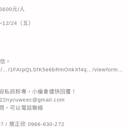
600元/人
12/24（五）
覆信。
com/…/1FAIpQLSfK5e6bRmOnkXf4q…/viewform…
迎私訊粉專，小編會儘快回覆！
ycuweec@gmail.com
問，可以電話聯絡
8
 / 簡正欣 0966-630-272