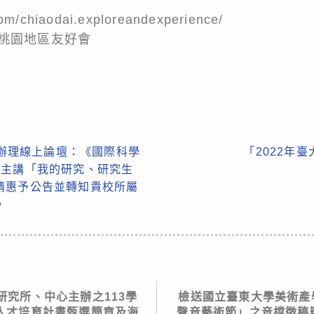
om/chiaodai.exploreandexperience/
桃園地區友好會
起辦理線上論壇：《國際科學
「2022年
授主講「我的研究、研究生
請惠予公告並轉知貴校所屬
。
研究所、中心主辦之113學
檢送國立臺東大學美術產學
人才培育計畫甄選簡章及海
聲音藝術節」之音檔徵稿