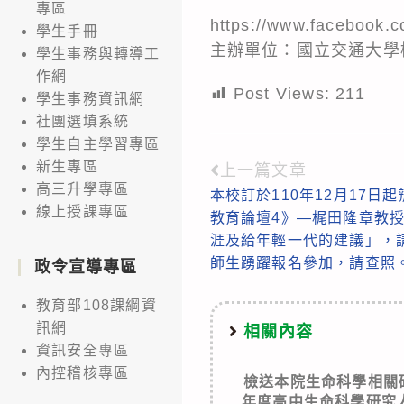
專區
https://www.facebook.c
學生手冊
主辦單位：國立交通大學
學生事務與轉導工
作網
Post Views:
211
學生事務資訊網
社團選填系統
學生自主學習專區
新生專區
上一篇文章
Read
高三升學專區
本校訂於110年12月17日
more
線上授課專區
教育論壇4》—梶田隆章教
articles
涯及給年輕一代的建議」，
師生踴躍報名參加，請查照
政令宣導專區
教育部108課綱資
訊網
相關內容
資訊安全專區
內控稽核專區
檢送本院生命科學相關
年度高中生命科學研究