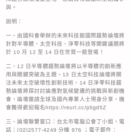
與。
說明：
一、由國科會舉辦的未來科技館國際趨勢論壇將
針對半導體、太空科技、淨零科技等關鍵議題將
於 10 月 12 至 14 日在世貿一館登場！
二、12 日半導體趨勢論壇將以半導體的創新應
用與關鍵突破為主題、13 日太空科技論壇將關
注未來太空破壞性創新技術、14 日淨零科技趨
勢論壇將探討討論應對氣候變遷的挑戰與新創機
會，論壇邀請全球及國內專業人士現身分享，機
會難得歡迎報名https://reurl.cc/p5gd5Z
三、論壇聯繫窗口：台北市電腦公會丁小姐，電
話：(02)2577-4249 分機 976 ；電子郵件：