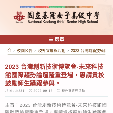
跳
轉
至
主
要
內
選單
容
>
校園公告
>
校外宣導與活動
>
2023 台灣創新技術
2023 台灣創新技術博覽會-未來科技
館國際趨勢論壇隆重登場，惠請貴校
鼓勵師生踴躍參與。
Post
Post
Post
klgsh231
2023-09-18
校外宣導與活動
author:
published:
category:
主旨：2023 台灣創新技術博覽會-未來科技館國
際趨勢論壇隆重登場，惠請貴校鼓勵師生踴躍參