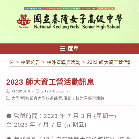
跳
轉
至
主
要
內
選單
容
>
校園公告
>
校外宣導與活動
>
2023 師大資工營活動訊
2023 師大資工營活動訊息
Post
Post
klgsh600
2023-05-18
author:
published:
Post
大學營隊/認識大學校系課程/活動
/
校外宣導與活動
category:
⚫ 營隊時間：2023 年 7 月 3 日 (星期一)
至 2023 年 7 月 7 日 (星期五)