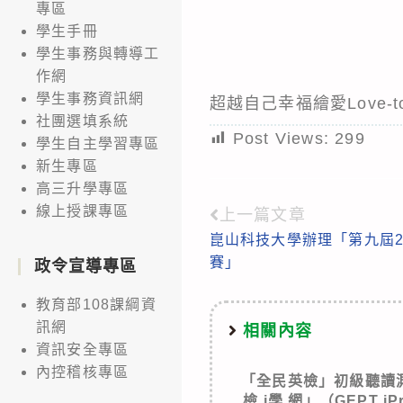
專區
學生手冊
學生事務與轉導工
作網
學生事務資訊網
超越自己幸福繪愛Love-
社團選填系統
Post Views:
299
學生自主學習專區
新生專區
高三升學專區
線上授課專區
上一篇文章
Read
崑山科技大學辦理「第九屆2
more
賽」
政令宣導專區
articles
教育部108課綱資
訊網
相關內容
資訊安全專區
內控稽核專區
「全民英檢」初級聽讀
檢 i學 網」（GEPT 