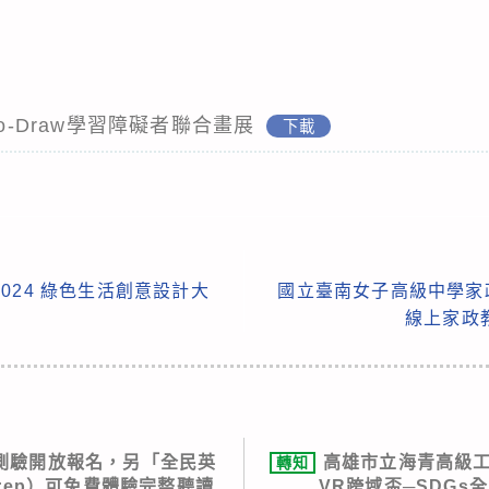
to-Draw學習障礙者聯合畫展
下載
024 綠色生活創意設計大
國立臺南女子高級中學家
線上家政
測驗開放報名，另「全民英
高雄市立海青高級工
轉知
iPrep）可免費體驗完整聽讀
VR跨域盃─SDGs