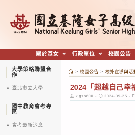
跳
轉
至
主
要
內
關於基女
行政單位
校園公告
容
大學策略聯盟合
>
校園公告
>
校外宣導與活
作
2024「超越自己幸
臺北市立大學
Post
Post
P
klgsh600
2024-09-25
author:
published:
c
國中教育會考專
區
會考最新消息