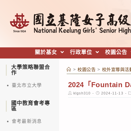
跳
轉
至
主
要
內
關於基女
行政單位
校園公告
容
大學策略聯盟合
>
校園公告
>
校外宣導與活
作
2024「Fountain
臺北市立大學
Post
Post
P
klgsh310
2024-11-13
author:
published:
c
國中教育會考專
區
會考最新消息