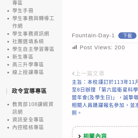
專區
學生手冊
學生事務與轉導工
作網
學生事務資訊網
Fountain-Day-1
下載
社團選填系統
Post Views:
200
學生自主學習專區
新生專區
高三升學專區
線上授課專區
上一篇文章
Read
主旨：本校謹訂於113年11月
more
至8日辦理「第六屆衛星科
政令宣導專區
articles
盟年會(及學生日)」，誠摯
教育部108課綱資
相關人員踴躍報名參加，並准
訊網
照。
資訊安全專區
內控稽核專區
相關內容