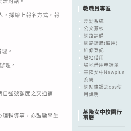
交流對話。
教職員專區
人，採線上報名方式，報
差勤系統
公文簽核
網路請購
網路請購(備用)
維修登記
辦理。
場地借用
心辦理。
場地借用申請單
基隆女中Newplus
系統
網站維護之css使
請自強號額度之交通補
用說明
基隆女中校園行
心理輔導等，亦鼓勵學生
事曆