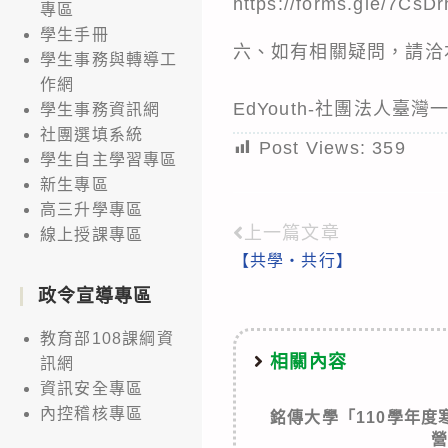
https://forms.gle/7Cs
專區
學生手冊
六、如有相關疑問，請洽本會信
學生事務與轉導工
作網
EdYouth-社團法人臺
學生事務資訊網
社團選填系統
Post Views:
359
學生自主學習專區
新生專區
高三升學專區
上一篇文章
Read
線上授課專區
【共學・共行】
more
政令宣導專區
articles
教育部108課綱資
相關內容
訊網
資訊安全專區
內控稽核專區
銘傳大學「110學年