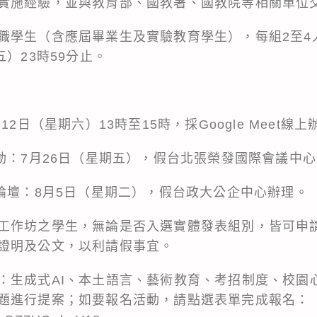
實施經驗，並與教育部、國教署、國教院等相關單位
職學生（含應屆畢業生及實驗教育學生），每組2至4
五）23時59分止。
12日（星期六）13時至15時，採Google Meet線上
活動：7月26日（星期五），假台北張榮發國際會議中
饋論壇：8月5日（星期二），假台政大公企中心辦理。
工作坊之學生，無論是否入選實體發表組別，皆可申
證明及公文，以利請假事宜。
：生成式AI、本土語言、藝術教育、考招制度、校園
題進行提案；如要報名活動，請點選表單完成報名：