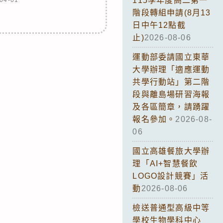
115學年度高二第一
階段轉組申請(8月13
日中午12點截
止)
2026-08-06
運動部委請國立東華
大學辦理「適應運動
共學行動站」第二階
段與離島場研習海報
及各區簡章，請踴躍
報名參加。
2026-08-
06
國立高雄餐旅大學辦
理「AI+智慧餐飲
LOGO設計競賽」活
動
2026-08-06
檢送普通型高級中等
學校生物學科中心