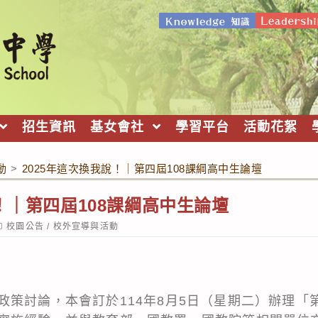
招生資訊
基女會社
學習平台
活動花絮
動
>
2025年這次換我說！｜第四屆108課綱高中生論壇
！｜第四屆108課綱高中生論壇
ost
校園公告
/
校外宣導與活動
ategory:
策討論，本會訂於114年8月5日（星期二）辦理「第