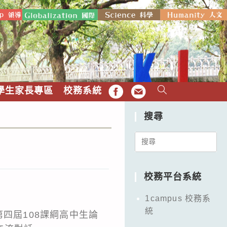
學生家長專區
校務系統
FB
EMAIL
搜尋
Search
for:
校務平台系統
1campus 校務系
統
四屆108課綱高中生論