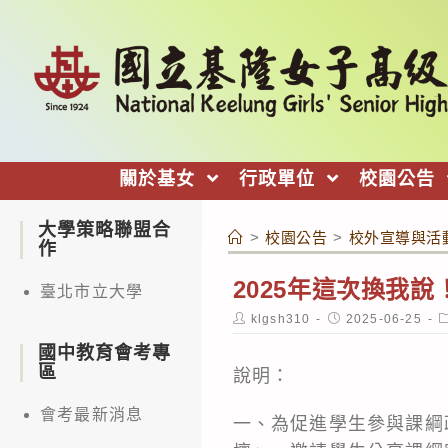
跳
轉
至
主
要
內
關於基女
行政單位
校園公告
容
大學策略聯盟合
>
校園公告
>
校外宣導與活
作
2025年這次換我說
臺北市立大學
Post
Post
P
klgsh310
2025-06-25
author:
published:
c
國中教育會考專
區
說明：
會考最新消息
一、為促進學生參與課綱政