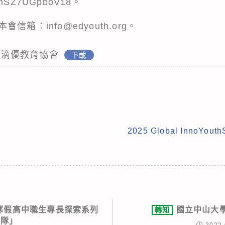
DrhSZ7UGpboV18
。
箱：info@edyouth.org。
灣一滴優教育協會
下載
2025 Global InnoY
度寒假高中職生專長探索系列
國立中山大
轉知
營隊」
2022-