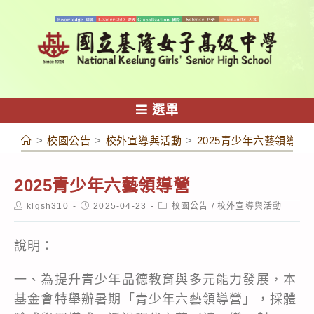
跳
轉
至
主
要
內
選單
容
>
校園公告
>
校外宣導與活動
>
2025青少年六藝領導營
2025青少年六藝領導營
Post
Post
Post
klgsh310
2025-04-23
校園公告
/
校外宣導與活動
author:
published:
category:
說明：
一、為提升青少年品德教育與多元能力發展，本
基金會特舉辦暑期「青少年六藝領導營」，採體