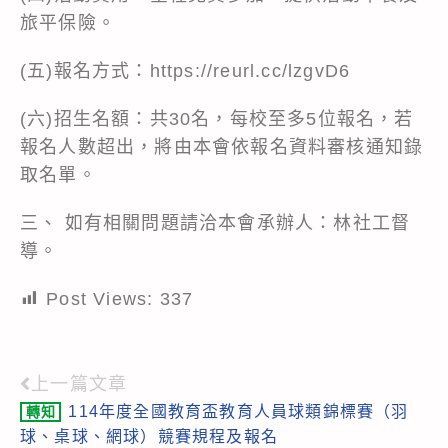
旅平保險。
(五)報名方式：
https://reurl.cc/lzgvD6
(六)招生名額：共30名，每校至多5位報名，若
報名人數超出，將由本會依報名資料審核通知錄
取名單。
三、 如有相關問題請洽本會承辦人：林社工督
導。
Post Views:
337
上一篇文章
Read
114年度全國教育盃教育人員球類錦標賽（羽
轉知
more
球、桌球、網球）競賽規程及報名