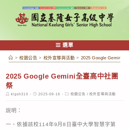
跳
轉
至
主
要
內
選單
容
>
校園公告
>
校外宣導與活動
>
2025 Google Gemi
2025 Google Gemini全臺高中社團
祭
Post
Post
Post
klgsh310
2025-09-16
校園公告
/
校外宣導與活動
author:
published:
category:
說明：
一、依據該校114年9月8日臺中大學智慧字第