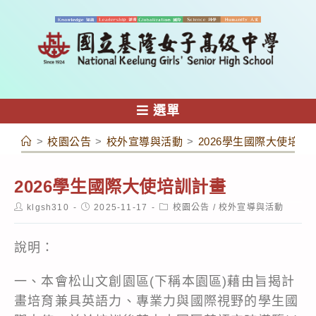
跳
轉
至
主
要
內
選單
容
>
校園公告
>
校外宣導與活動
>
2026學生國際大使培訓
2026學生國際大使培訓計畫
Post
Post
Post
klgsh310
2025-11-17
校園公告
/
校外宣導與活動
author:
published:
category:
說明：
一、本會松山文創園區(下稱本園區)藉由旨揭計
畫培育兼具英語力、專業力與國際視野的學生國