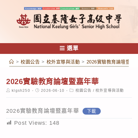
跳
轉
至
主
要
內
選單
容
>
校園公告
>
校外宣導與活動
>
2026實驗教育論壇暨嘉
2026實驗教育論壇暨嘉年華
Post
Post
Post
klgsh250
2026-06-10
校園公告
/
校外宣導與活動
author:
published:
category:
2026實驗教育論壇暨嘉年華
下載
Post Views:
148