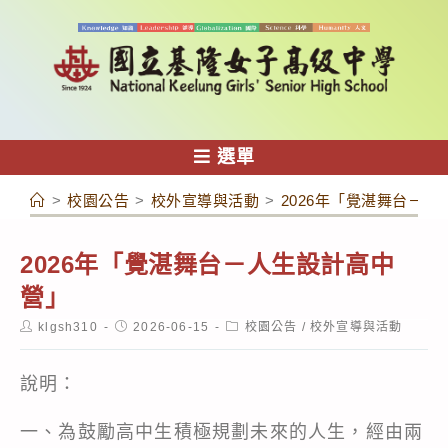
跳
轉
至
主
要
內
選單
容
>
校園公告
>
校外宣導與活動
>
2026年「覺湛舞台－
2026年「覺湛舞台－人生設計高中
營」
Post
Post
Post
klgsh310
2026-06-15
校園公告
/
校外宣導與活動
author:
published:
category:
說明：
一、為鼓勵高中生積極規劃未來的人生，經由兩