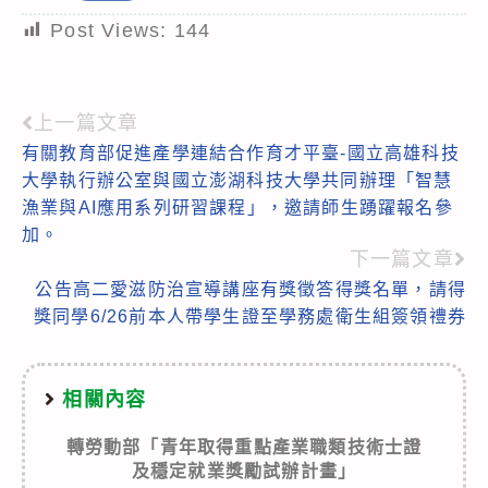
Post Views:
144
上一篇文章
Read
有關教育部促進產學連結合作育才平臺-國立高雄科技
more
大學執行辦公室與國立澎湖科技大學共同辦理「智慧
articles
漁業與AI應用系列研習課程」，邀請師生踴躍報名參
加。
下一篇文章
公告高二愛滋防治宣導講座有獎徵答得獎名單，請得
獎同學6/26前本人帶學生證至學務處衛生組簽領禮券
相關內容
轉勞動部「青年取得重點產業職類技術士證
及穩定就業獎勵試辦計畫」