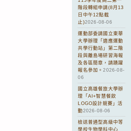
115學年度高二第一
階段轉組申請(8月13
日中午12點截
止)
2026-08-06
運動部委請國立東華
大學辦理「適應運動
共學行動站」第二階
段與離島場研習海報
及各區簡章，請踴躍
報名參加。
2026-08-
06
國立高雄餐旅大學辦
理「AI+智慧餐飲
LOGO設計競賽」活
動
2026-08-06
檢送普通型高級中等
學校生物學科中心