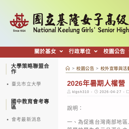
跳
轉
至
主
要
內
關於基女
行政單位
校園公告
容
大學策略聯盟合
>
校園公告
>
校外宣導與活
作
2026年暑期人權營
臺北市立大學
Post
Post
P
klgsh310
2026-04-27
author:
published:
c
國中教育會考專
區
說明：
會考最新消息
一、為促進台灣南部地區