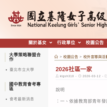
跳
轉
至
主
要
內
關於基女
行政單位
校園公告
容
大學策略聯盟合
>
校園公告
>
校外宣導與活
作
2026社區一家
臺北市立大學
Post
Post
P
klgsh310
2026-03-12
author:
published:
c
國中教育會考專
區
說明
會考最新消息
：一、依據教育部青年發展署