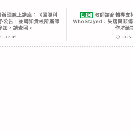
9日辦理線上講座：《國際科
教師諮商輔導支持中
轉知
惠予公告，並轉知貴校所屬師
WhoStayed：失落與
參加，請查照。
作坊延
23-12-05
2025-