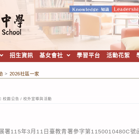
招生資訊
基女會社
學習平台
活動花絮
動
>
2026社區一家
ost
校園公告
/
校外宣導與活動
ategory:
115年3月11日臺教青署參字第1150010480C