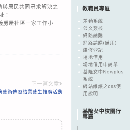
動與居民共同尋求解決之
教職員專區
址：
差勤系統
8信義房屋社區一家工作小
公文簽核
網路請購
網路請購(備用)
維修登記
場地借用
場地借用申請單
基隆女中Newplus
系統
下一篇文章
網站維護之css使
表演藝術傳習結業藝生推廣活動
用說明
基隆女中校園行
事曆