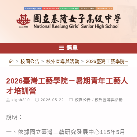
跳
轉
至
主
要
內
選單
容
>
校園公告
>
校外宣導與活動
>
2026臺灣工藝學院－
2026臺灣工藝學院－暑期青年工藝人
才培訓營
Post
Post
Post
klgsh310
2026-05-22
校園公告
/
校外宣導與活動
author:
published:
category:
說明：
一、依據國立臺灣工藝研究發展中心115年5月