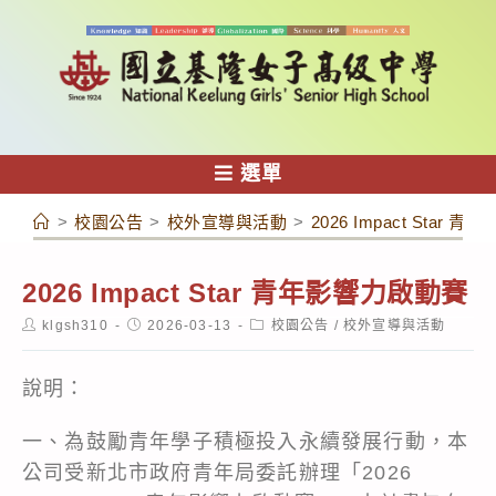
跳
轉
至
主
要
內
選單
容
>
校園公告
>
校外宣導與活動
>
2026 Impact Star
2026 Impact Star 青年影響力啟動賽
Post
Post
Post
klgsh310
2026-03-13
校園公告
/
校外宣導與活動
author:
published:
category:
說明：
一、為鼓勵青年學子積極投入永續發展行動，本
公司受新北市政府青年局委託辦理「2026