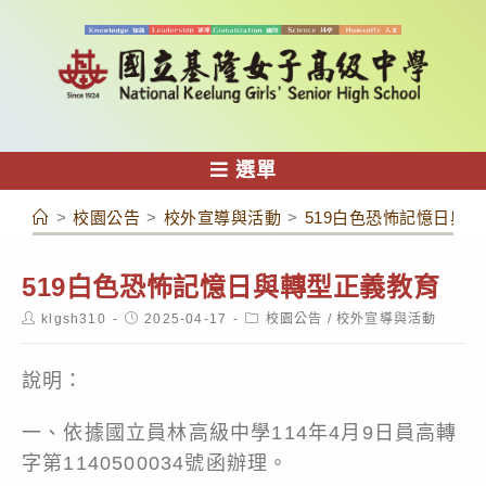
跳
轉
至
主
要
內
選單
容
>
校園公告
>
校外宣導與活動
>
519白色恐怖記憶日與
519白色恐怖記憶日與轉型正義教育
Post
Post
Post
klgsh310
2025-04-17
校園公告
/
校外宣導與活動
author:
published:
category:
說明：
一、依據國立員林高級中學114年4月9日員高轉
字第1140500034號函辦理。