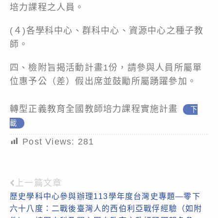
培力課程之人員。
(４)各學科中心、群科中心、資源中心之種子教
師。
四、檢附旨揭活動計畫1份，請參與人員所屬單
位惠予公（差）假出席並鼓勵所屬踴躍參加。
轉型正義教育全國教師培力課程實施計畫
下
載
Post Views:
281
上一篇文章
Read
歷史學科中心參與辦理113學年度台灣史專題—零下
more
六十八度：二戰後臺灣人的西伯利亞戰俘經驗（如附
articles