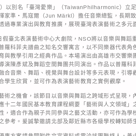
以別名「臺灣愛樂」（TaiwanPhilharmonic
家準・馬寇爾（Jun Märkl）擔任音樂總監，長
透過專業演出與教育推廣，展現臺灣表演藝術之多元
22日假臺北表演藝術中心大劇院，NSO將以音樂與舞
普羅科菲夫譜曲之知名交響寓言，以不同樂器代表角
育與教學引用之經典作品。本場演出由高雄市交響樂
導演陳彥斌及舞蹈空間舞團共同演出。作品以普羅科
融合音樂、舞蹈、視覺與舞台設計等多元表現，引導
合學生欣賞，並可作為表演藝術教育之實例觀摩。
藝術之機會，該節目以音樂與舞蹈之跨域形式呈現，
應十二年國民基本教育課程綱要「藝術與人文領域」
性，適合作為親子共同參與之藝文活動，亦可作為學
之參考。爰誠摯邀請北部及鄰近縣市各級學校轉知師
惠方案請參閱附件文宣資料或電洽該團聯絡人，黃小姐(0