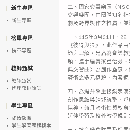
二、國家交響樂團（NSO）
新生專區
交響樂團，由國際知名指揮
新生專區
劇及跨界製作之推廣，並
三、115年3月21日、
榜單專區
《彼得與狼》，此作品由
榜單專區
節之理解，是廣為音樂教
領，攜手編舞家董怡芬、
教師甄試
典交響曲》為創作靈感，
藝術之多元樣貌，內容適
教師甄試
代理教師甄試
四、為提升學生接觸表演
創作思維與跨域統整，呼
學生專區
精神，兼具藝術性與教育
延伸學習及校外教學規劃
成績缺曠
學生學習歷程檔案
五、該音樂會購票及相關優