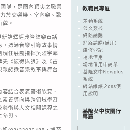
）立足國際，是國內頂尖之職業
教職員專區
期致力於交響樂、室內樂、歌
差勤系統
面貌。
公文簽核
網路請購
蹈重新詮釋經典管絃樂童話
網路請購(備用)
色，透過音樂引導故事情
維修登記
團現任駐團指揮吳曜宇率
場地借用
菲夫《彼得與狼》及《古
場地借用申請單
觀眾認識音樂敘事與舞台
基隆女中Newplus
系統
網站維護之css使
內容結合表演藝術欣賞、
用說明
之素養導向與跨領域學習
校藝術與人文相關課程之
基隆女中校園行
生參與。
事曆
2)33939485，或至