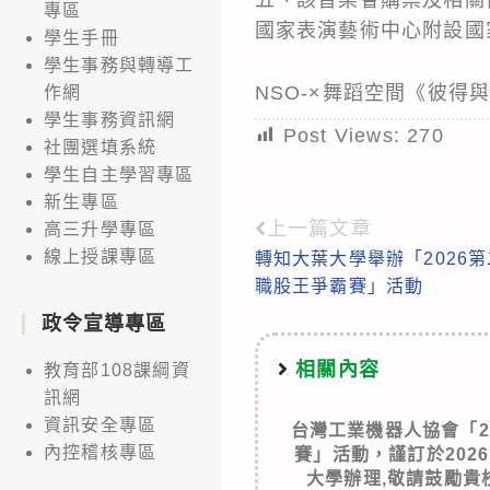
專區
國家表演藝術中心附設國
學生手冊
學生事務與轉導工
NSO-×舞蹈空間《彼得
作網
學生事務資訊網
Post Views:
270
社團選填系統
學生自主學習專區
新生專區
上一篇文章
Read
高三升學專區
線上授課專區
轉知大葉大學舉辦「2026
more
職股王爭霸賽」活動
articles
政令宣導專區
相關內容
教育部108課綱資
訊網
資訊安全專區
台灣工業機器人協會「20
內控稽核專區
賽」活動，謹訂於2026
大學辦理,敬請鼓勵貴