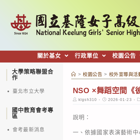
跳
轉
至
主
要
內
關於基女
行政單位
校園公告
容
大學策略聯盟合
>
校園公告
>
校外宣導與活
作
NSO ×舞蹈空間
臺北市立大學
Post
Post
P
klgsh310
2026-01-23
author:
published:
c
國中教育會考專
區
說明：
會考最新消息
一、依據國家表演藝術中心1