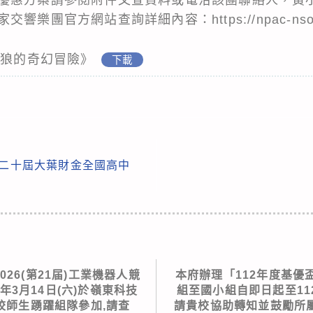
家交響樂團官方網站查詢詳細內容：
https://npac-nso
與狼的奇幻冒險》
下載
第二十屆大葉財金全國高中
26(第21届)工業機器人競
本府辦理「112年度基優
年3月14日(六)於嶺東科技
組至國小組自即日起至11
校師生踴躍組隊參加,請查
請貴校協助轉知並鼓勵所