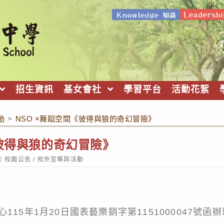
招生資訊
基女會社
學習平台
活動花絮
動
>
NSO ×舞蹈空間《彼得與狼的奇幻冒險》
《彼得與狼的奇幻冒險》
ost
校園公告
/
校外宣導與活動
ategory:
15年1月20日國表藝樂銷字第1151000047號函