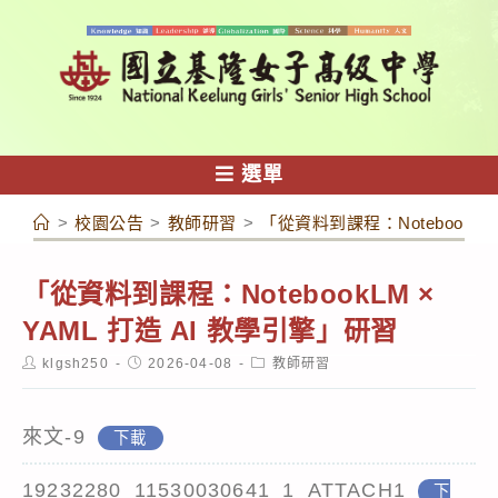
跳
轉
至
主
要
內
選單
容
>
校園公告
>
教師研習
>
「從資料到課程：NotebookLM
「從資料到課程：NotebookLM ×
YAML 打造 AI 教學引擎」研習
Post
Post
Post
klgsh250
2026-04-08
教師研習
author:
published:
category:
來文-9
下載
19232280_11530030641_1_ATTACH1
下