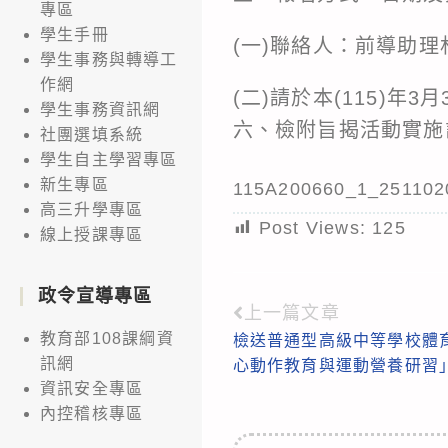
專區
學生手冊
(一)聯絡人：前導助理林小
學生事務與轉導工
作網
(二)請於本(115)年3月
學生事務資訊網
六、檢附旨揭活動實施
社團選填系統
學生自主學習專區
新生專區
115A200660_1_251102
高三升學專區
Post Views:
125
線上授課專區
政令宣導專區
上一篇文章
Read
教育部108課綱資
檢送普通型高級中等學校體
more
訊網
心動作教育與運動營養研習
articles
資訊安全專區
內控稽核專區