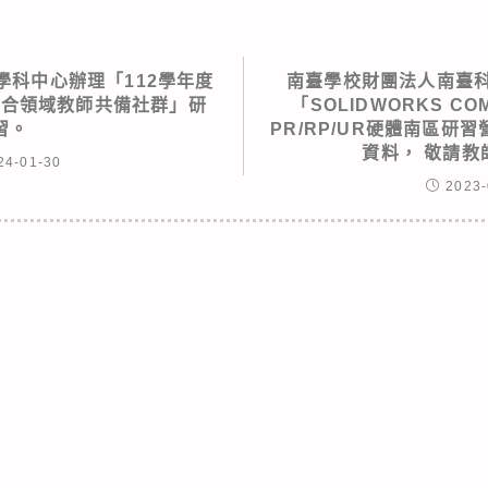
學科中心辦理「112學年度
南臺學校財團法人南臺科
綜合領域教師共備社群」研
「SOLIDWORKS CO
習。
PR/RP/UR硬體南區研
資料， 敬請教
24-01-30
2023-