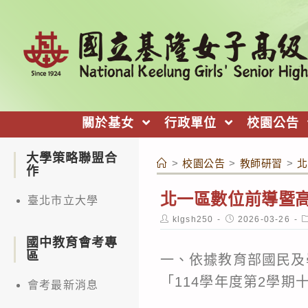
跳
轉
至
主
要
內
關於基女
行政單位
校園公告
容
大學策略聯盟合
>
校園公告
>
教師研習
>
北
作
北一區數位前導暨
臺北市立大學
Post
Post
P
klgsh250
2026-03-26
author:
published:
c
國中教育會考專
區
一、依據教育部國民及學
「114學年度第2學
會考最新消息