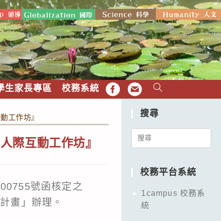
學生家長專區
校務系統
FB
EMAIL
搜尋
互動工作坊』
Search
與人際互動工作坊』
for:
校務平台系統
00755號函核定之
1campus 校務系
校計畫」辦理。
統