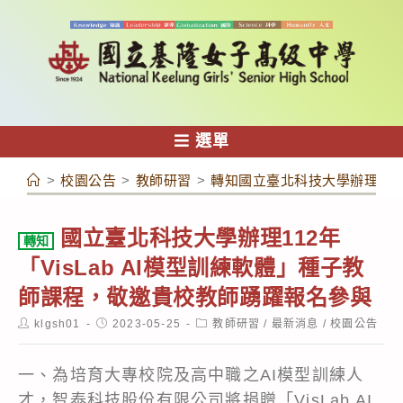
跳
轉
至
主
要
內
選單
容
>
校園公告
>
教師研習
>
轉知國立臺北科技大學辦理112
國立臺北科技大學辦理112年
轉知
「VisLab AI模型訓練軟體」種子教
師課程，敬邀貴校教師踴躍報名參與
Post
Post
Post
klgsh01
2023-05-25
教師研習
/
最新消息
/
校園公告
author:
published:
category:
一、為培育大專校院及高中職之AI模型訓練人
才，智泰科技股份有限公司將捐贈「VisLab AI