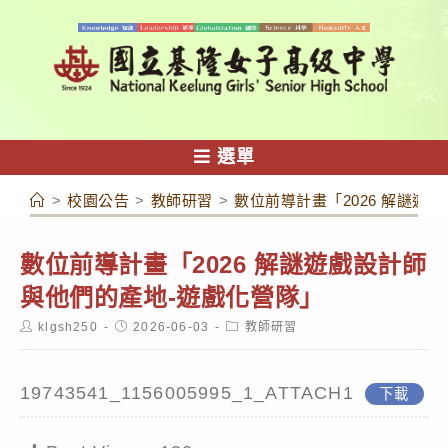
跳
轉
至
主
要
內
選單
容
>
校園公告
>
教師研習
>
數位前導計畫「2026 解謎遊
數位前導計畫「2026 解謎遊戲設計師
與他們的產地-遊戲化營隊」
Post
Post
Post
klgsh250
2026-06-03
教師研習
author:
published:
category:
19743541_1156005995_1_ATTACH1
下載